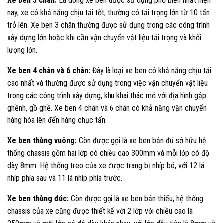
Xe ben 3 chân:
Là dòng xe ben được sử dụng phổ biến nhất hiện
nay, xe có khả năng chịu tải tốt, thường có tải trọng lớn từ 10 tấn
trở lên. Xe ben 3 chân thường được sử dụng trong các công trình
xây dựng lớn hoặc khi cần vận chuyển vật liệu tải trọng và khối
lượng lớn.
Xe ben 4 chân và 6 chân:
Đây là loại xe ben có khả năng chịu tải
cao nhất và thường được sử dụng trong việc vận chuyển vật liệu
trong các công trình xây dựng, khu khai thác mỏ với địa hình gập
ghềnh, gồ ghề. Xe ben 4 chân và 6 chân có khả năng vận chuyển
hàng hóa lên đến hàng chục tấn.
Xe ben thùng vuông:
Còn được gọi là xe ben bản đủ sở hữu hệ
thống chassis gồm hai lớp có chiều cao 300mm và mỗi lớp có độ
dày 8mm. Hệ thống treo của xe được trang bị nhíp bó, với 12 lá
nhíp phía sau và 11 lá nhíp phía trước.
Xe ben thùng đúc:
Còn được gọi là xe ben bản thiếu, hệ thống
chassis của xe cũng được thiết kế với 2 lớp với chiều cao là