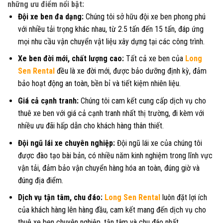
những ưu điểm nổi bật:
Đội xe ben đa dạng:
Chúng tôi sở hữu đội xe ben phong phú
với nhiều tải trọng khác nhau, từ 2.5 tấn đến 15 tấn, đáp ứng
mọi nhu cầu vận chuyển vật liệu xây dựng tại các công trình.
Xe ben đời mới, chất lượng cao:
Tất cả xe ben của
Long
Sen Rental
đều là xe đời mới, được bảo dưỡng định kỳ, đảm
bảo hoạt động an toàn, bền bỉ và tiết kiệm nhiên liệu.
Giá cả cạnh tranh:
Chúng tôi cam kết cung cấp dịch vụ cho
thuê xe ben với giá cả cạnh tranh nhất thị trường, đi kèm với
nhiều ưu đãi hấp dẫn cho khách hàng thân thiết.
Đội ngũ lái xe chuyên nghiệp:
Đội ngũ lái xe của chúng tôi
được đào tạo bài bản, có nhiều năm kinh nghiệm trong lĩnh vực
vận tải, đảm bảo vận chuyển hàng hóa an toàn, đúng giờ và
đúng địa điểm.
Dịch vụ tận tâm, chu đáo:
Long Sen Rental
luôn đặt lợi ích
của khách hàng lên hàng đầu, cam kết mang đến dịch vụ cho
thuê xe ben chuyên nghiệp, tận tâm và chu đáo nhất.