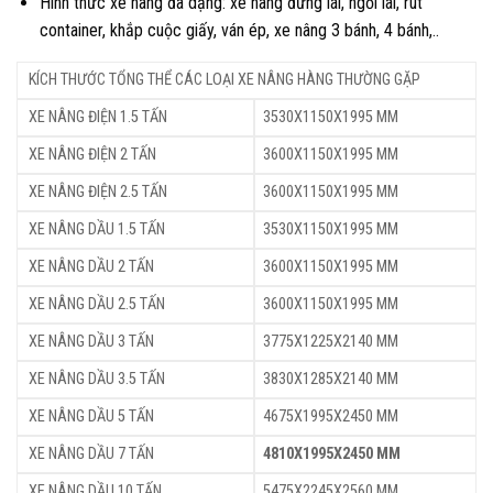
Hình thức xe nâng đa dạng: xe nâng đứng lái, ngồi lái, rút
container, khắp cuộc giấy, ván ép, xe nâng 3 bánh, 4 bánh,..
KÍCH THƯỚC TỔNG THỂ CÁC LOẠI XE NÂNG HÀNG THƯỜNG GẶP
XE NÂNG ĐIỆN 1.5 TẤN
3530X1150X1995 MM
XE NÂNG ĐIỆN 2 TẤN
3600X1150X1995 MM
XE NÂNG ĐIỆN 2.5 TẤN
3600X1150X1995 MM
XE NÂNG DẦU 1.5 TẤN
3530X1150X1995 MM
XE NÂNG DẦU 2 TẤN
3600X1150X1995 MM
XE NÂNG DẦU 2.5 TẤN
3600X1150X1995 MM
XE NÂNG DẦU 3 TẤN
3775X1225X2140 MM
XE NÂNG DẦU 3.5 TẤN
3830X1285X2140 MM
XE NÂNG DẦU 5 TẤN
4675X1995X2450 MM
XE NÂNG DẦU 7 TẤN
4810X1995X2450 MM
XE NÂNG DẦU 10 TẤN
5475X2245X2560 MM