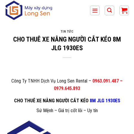
Bỏ
qua
nội
dung
TIN TỨC
CHO THUÊ XE NÂNG NGƯỜI CẮT KÉO 8M
JLG 1930ES
Công Ty TNHH Dịch Vụ Long Sen Rental
–
0963.091.487
–
0979.645.893
CHO THUÊ XE NÂNG NGƯỜI CẮT KÉO
8M JLG 1930ES
Sứ Mệnh – Giá trị cốt lõi – Uy tín